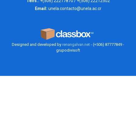
Telfs.:
+(506) 22217870 / +(506) 22212502
Email:
unela.contacto@unela.ac.cr
Designed and developed by
renangalvan.net
- (+506) 87777849 -
grupodivisoft