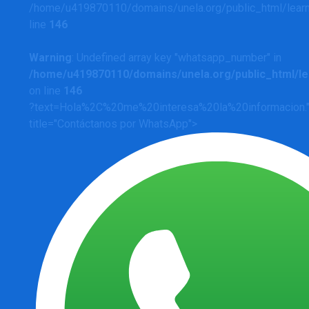
/home/u419870110/domains/unela.org/public_html/learn
line
146
Warning
: Undefined array key "whatsapp_number" in
/home/u419870110/domains/unela.org/public_html/le
on line
146
?text=Hola%2C%20me%20interesa%20la%20informacion." 
title="Contáctanos por WhatsApp">